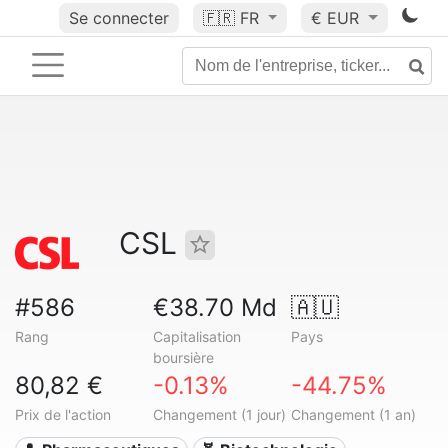
Se connecter
🇫🇷
FR
€ EUR
CSL
#586
€38.70 Md
🇦🇺
Rang
Capitalisation
Pays
boursière
80,82 €
-0.13%
-44.75%
Prix de l'action
Changement (1 jour)
Changement (1 an)