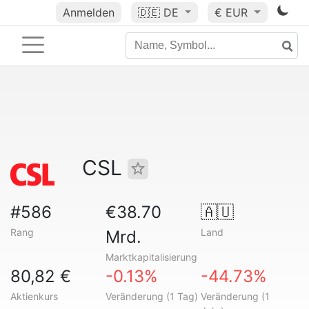
Anmelden
🇩🇪
DE
€ EUR
CSL
#586
€38.70
🇦🇺
Rang
Land
Mrd.
Marktkapitalisierung
80,82 €
-0.13%
-44.73%
Aktienkurs
Veränderung (1 Tag)
Veränderung (1