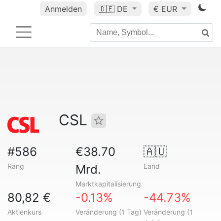
Anmelden
🇩🇪
DE
€ EUR
CSL
#586
€38.70
🇦🇺
Rang
Land
Mrd.
Marktkapitalisierung
80,82 €
-0.13%
-44.73%
Aktienkurs
Veränderung (1 Tag)
Veränderung (1