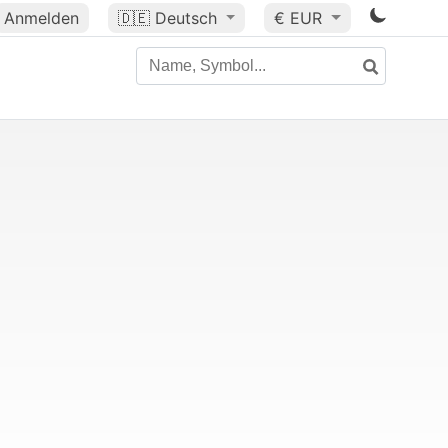
Anmelden
🇩🇪
Deutsch
€ EUR