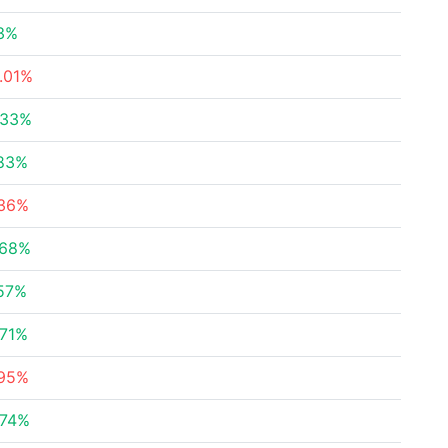
13%
.01%
.33%
.83%
.36%
.68%
.57%
.71%
.95%
.74%