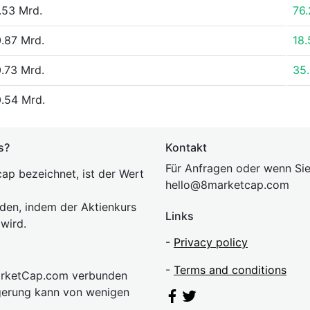
.53 Mrd.
76
.87 Mrd.
18
.73 Mrd.
35
.54 Mrd.
s?
Kontakt
Für Anfragen oder wenn Sie
ap bezeichnet, ist der Wert
hel
lo@8market
cap.com
rden, indem der Aktienkurs
Links
 wird.
-
Privacy policy
-
Terms and conditions
MarketCap.com verbunden
gerung kann von wenigen