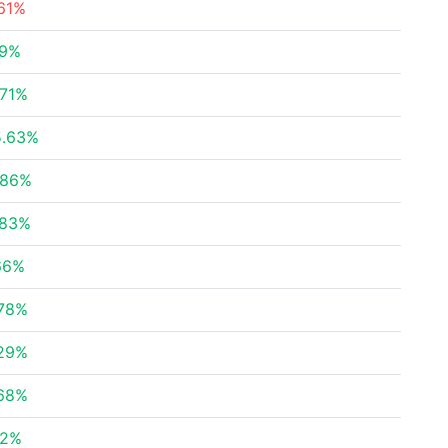
.61%
69%
.71%
5.63%
.86%
.83%
66%
.78%
.29%
.68%
32%