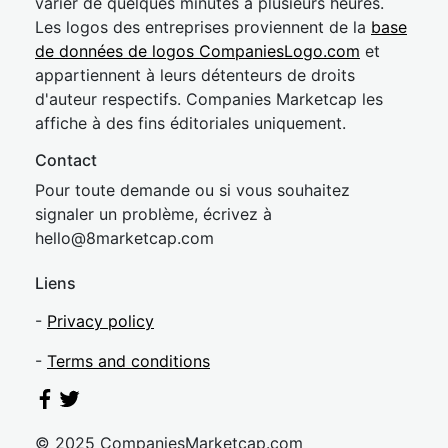
varier de quelques minutes à plusieurs heures.
Les logos des entreprises proviennent de la
base
de données de logos CompaniesLogo.com
et
appartiennent à leurs détenteurs de droits
d'auteur respectifs. Companies Marketcap les
affiche à des fins éditoriales uniquement.
Contact
Pour toute demande ou si vous souhaitez
signaler un problème, écrivez à
hel
lo@8market
cap.com
Liens
-
Privacy policy
-
Terms and conditions
© 2025 CompaniesMarketcap.com