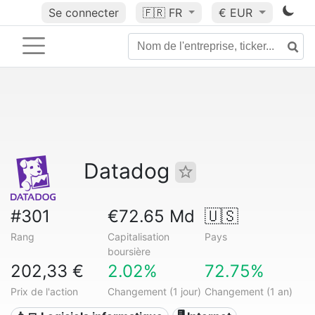
Se connecter
🇫🇷
FR
€ EUR
Datadog
#301
€72.65 Md
🇺🇸
Rang
Capitalisation
Pays
boursière
202,33 €
2.02%
72.75%
Prix de l'action
Changement (1 jour)
Changement (1 an)