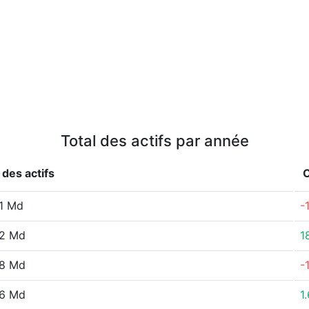
Total des actifs par année
 des actifs
1 Md
-
42 Md
1
48 Md
-
86 Md
1