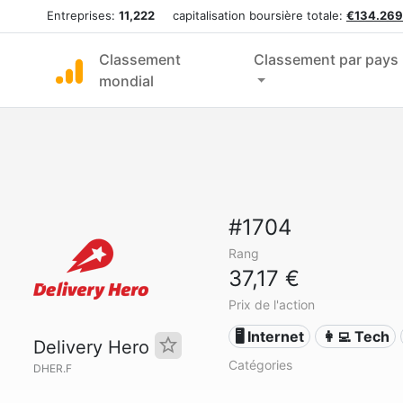
Entreprises:
11,222
capitalisation boursière totale:
€134.269
Classement
Classement par pays
mondial
#1704
Rang
37,17 €
Prix de l'action
🖥️ Internet
👩‍💻 Tech
Delivery Hero
Catégories
DHER.F