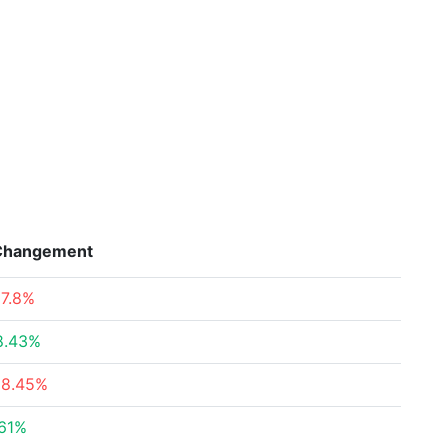
Changement
17.8%
8.43%
18.45%
.61%