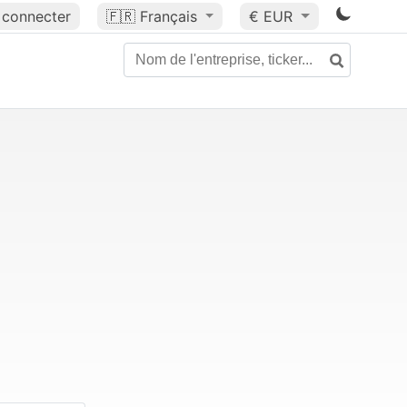
 connecter
🇫🇷
Français
€ EUR