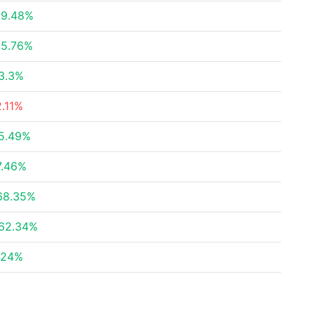
19.48%
15.76%
3.3%
2.11%
5.49%
7.46%
68.35%
62.34%
.24%