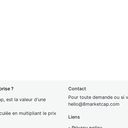
prise ?
Contact
Pour toute demande ou si v
p, est la valeur d'une
hel
lo@8market
cap.com
culée en multipliant le prix
Liens
-
Privacy policy