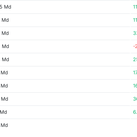
65 Md
1
6 Md
1
7 Md
3
0 Md
-
4 Md
2
 Md
1
 Md
1
1 Md
3
 Md
6
 Md