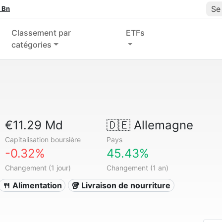
Se
 Bn
Classement par
ETFs
catégories
€11.29 Md
🇩🇪
Allemagne
Capitalisation boursière
Pays
-0.32%
45.43%
Changement (1 jour)
Changement (1 an)
🍴 Alimentation
🥡 Livraison de nourriture