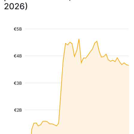
2026)
€5B
€4B
€3B
€2B