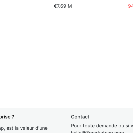
€7.69 M
-9
prise ?
Contact
Pour toute demande ou si v
p, est la valeur d'une
hel
lo@8market
cap.com