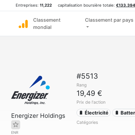
Entreprises:
11,222
capitalisation boursière totale:
€133.394
Classement
Classement par pays
mondial
#5513
Rang
19,49 €
Prix de l'action
🔋 Électricité
🔋 Batte
Energizer Holdings
Catégories
ENR