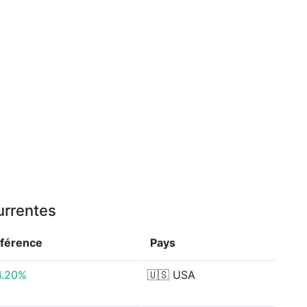
urrentes
fférence
Pays
4.20%
🇺🇸
USA