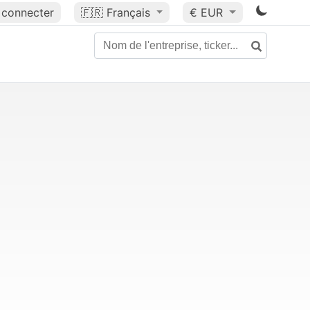
 connecter
🇫🇷
Français
€ EUR