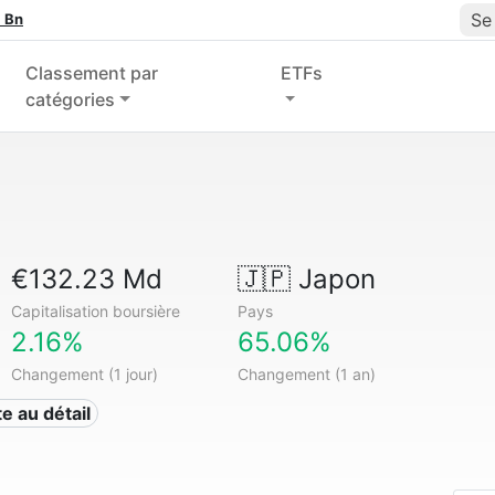
Se
 Bn
Classement par
ETFs
catégories
€132.23 Md
🇯🇵
Japon
Capitalisation boursière
Pays
2.16%
65.06%
Changement (1 jour)
Changement (1 an)
te au détail