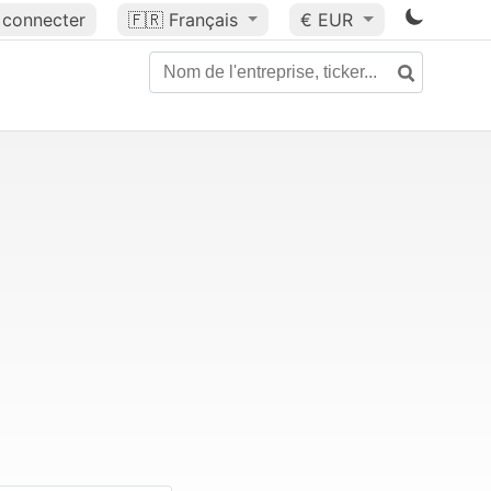
 connecter
🇫🇷
Français
€ EUR