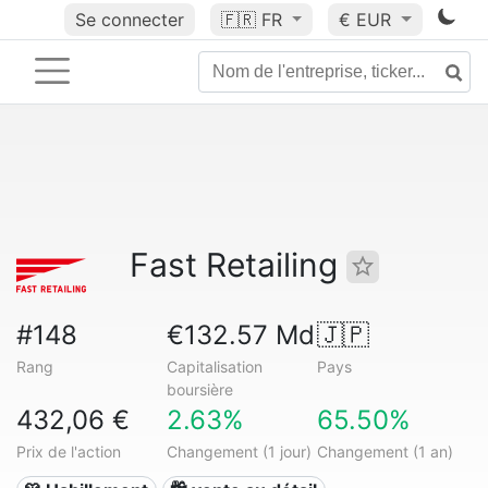
Se connecter
🇫🇷
FR
€ EUR
Fast Retailing
#148
€132.57 Md
🇯🇵
Rang
Capitalisation
Pays
boursière
432,06 €
2.63%
65.50%
Prix de l'action
Changement (1 jour)
Changement (1 an)