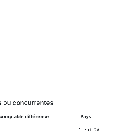
es ou concurrentes
r comptable
différence
Pays
🇺🇸
USA