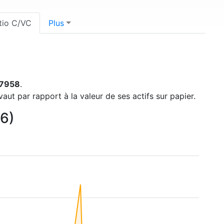
tio C/VC
Plus
87958
.
t par rapport à la valeur de ses actifs sur papier.
26)