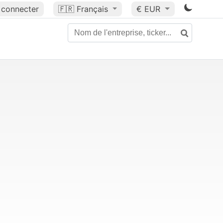
 connecter
🇫🇷
Français
€ EUR