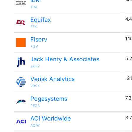
IBM
IBM
4.4
Equifax
EFX
1.1
Fiserv
FISV
5.
Jack Henry & Associates
JKHY
-21
Verisk Analytics
VRSK
7.
Pegasystems
PEGA
3.
ACI Worldwide
ACIW