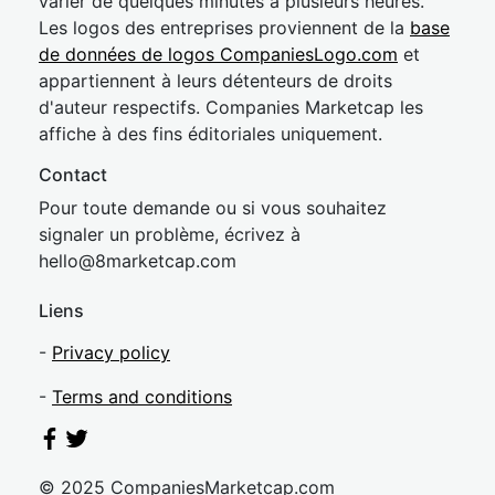
varier de quelques minutes à plusieurs heures.
Les logos des entreprises proviennent de la
base
de données de logos CompaniesLogo.com
et
appartiennent à leurs détenteurs de droits
d'auteur respectifs. Companies Marketcap les
affiche à des fins éditoriales uniquement.
Contact
Pour toute demande ou si vous souhaitez
signaler un problème, écrivez à
hel
lo@8market
cap.com
Liens
-
Privacy policy
-
Terms and conditions
© 2025 CompaniesMarketcap.com