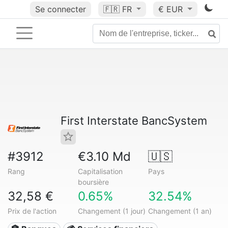
Se connecter
🇫🇷
FR
€ EUR
First Interstate BancSystem
#3912
€3.10 Md
🇺🇸
Rang
Capitalisation
Pays
boursière
32,58 €
0.65%
32.54%
Prix de l'action
Changement (1 jour)
Changement (1 an)