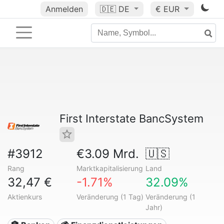
Anmelden
🇩🇪
DE
€ EUR
First Interstate BancSystem
#3912
€3.09 Mrd.
🇺🇸
Rang
Marktkapitalisierung
Land
32,47 €
-1.71%
32.09%
Aktienkurs
Veränderung (1 Tag)
Veränderung (1
Jahr)