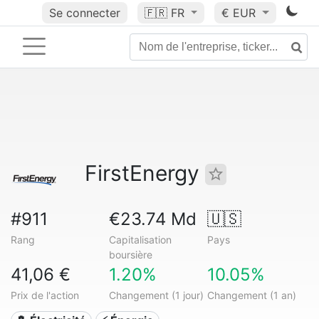
Se connecter
🇫🇷
FR
€ EUR
FirstEnergy
#911
€23.74 Md
🇺🇸
Rang
Capitalisation
Pays
boursière
41,06 €
1.20%
10.05%
Prix de l'action
Changement (1 jour)
Changement (1 an)