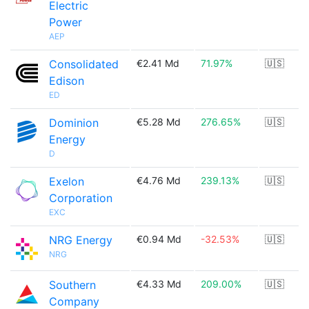
Electric
Power
AEP
Consolidated
€2.41 Md
71.97%
🇺🇸
Edison
ED
Dominion
€5.28 Md
276.65%
🇺🇸
Energy
D
Exelon
€4.76 Md
239.13%
🇺🇸
Corporation
EXC
NRG Energy
€0.94 Md
-32.53%
🇺🇸
NRG
Southern
€4.33 Md
209.00%
🇺🇸
Company