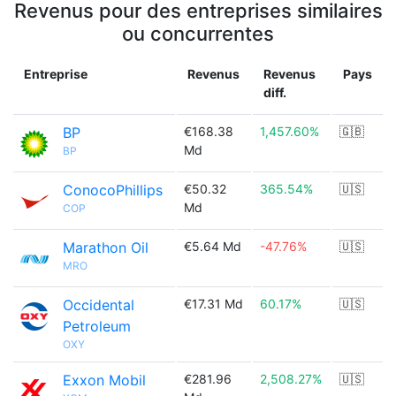
Revenus pour des entreprises similaires
ou concurrentes
Entreprise
Revenus
Revenus
Pays
diff.
BP
€168.38
1,457.60%
🇬🇧
Md
BP
ConocoPhillips
€50.32
365.54%
🇺🇸
Md
COP
Marathon Oil
€5.64 Md
-47.76%
🇺🇸
MRO
Occidental
€17.31 Md
60.17%
🇺🇸
Petroleum
OXY
Exxon Mobil
€281.96
2,508.27%
🇺🇸