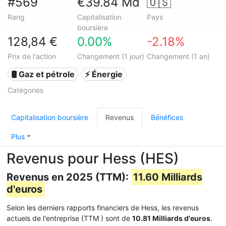
#569
€39.84 Md
🇺🇸
Rang
Capitalisation
Pays
boursière
128,84 €
0.00%
-2.18%
Prix de l'action
Changement (1 jour)
Changement (1 an)
🛢 Gaz et pétrole
⚡ Énergie
Catégories
Capitalisation boursière
Revenus
Bénéfices
Plus
Revenus pour Hess (HES)
Revenus en 2025 (TTM):
11.60 Milliards
d'euros
Selon les derniers rapports financiers de Hess, les revenus
actuels de l'entreprise (TTM
) sont de
10.81 Milliards d'euros
.