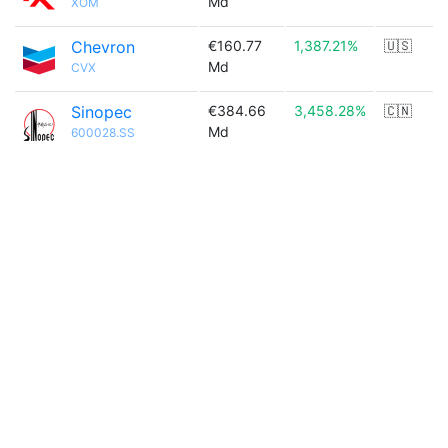
Md
XOM
Chevron
€160.77
1,387.21%
🇺🇸
Md
CVX
Sinopec
€384.66
3,458.28%
🇨🇳
Md
600028.SS