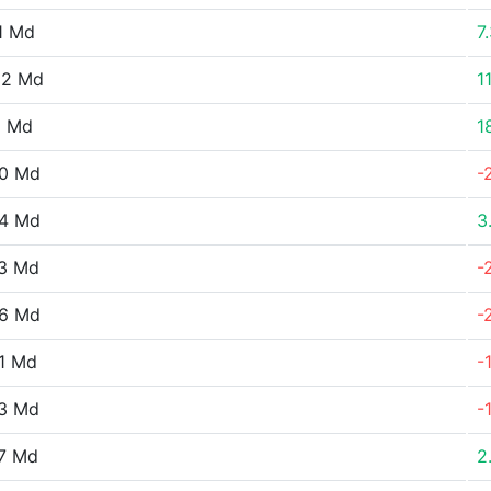
1 Md
7
22 Md
1
1 Md
1
30 Md
-
44 Md
3
73 Md
-
26 Md
-
1 Md
-
23 Md
-
7 Md
2