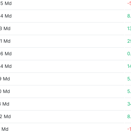
95 Md
-
84 Md
8
13 Md
1
61 Md
2
56 Md
0
44 Md
1
9 Md
5
0 Md
5
3 Md
3
02 Md
8
0 Md
-