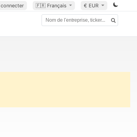
 connecter
🇫🇷
Français
€ EUR