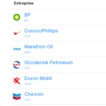
Entreprise
BP
BP
ConocoPhillips
COP
Marathon Oil
MRO
Occidental Petroleum
OXY
Exxon Mobil
XOM
Chevron
CVX