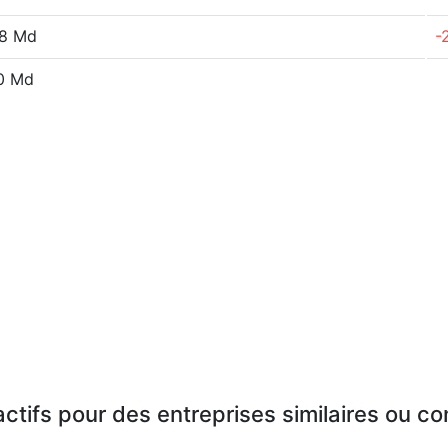
68 Md
-
0 Md
actifs pour des entreprises similaires ou c