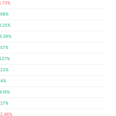
5.73%
.98%
3.25%
9.39%
.57%
4.27%
.22%
.4%
4.19%
.27%
12.46%