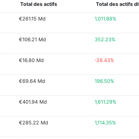
Total des actifs
Total des actifs
d
€261.15 Md
1,011.88%
€106.21 Md
352.23%
€16.80 Md
-28.43%
€69.64 Md
196.50%
€401.94 Md
1,611.29%
€285.22 Md
1,114.35%