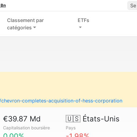
Se
 Bn
Classement par
ETFs
catégories
hevron-completes-acquisition-of-hess-corporation
€39.87 Md
🇺🇸
États-Unis
Capitalisation boursière
Pays
0.00%
-1.98%