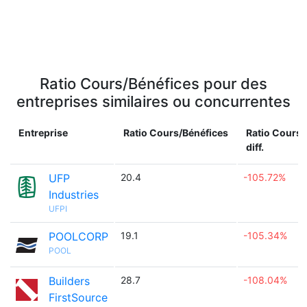
Ratio Cours/Bénéfices pour des
entreprises similaires ou concurrentes
Entreprise
Ratio Cours/Bénéfices
Ratio Cours/
diff.
UFP
20.4
-105.72%
Industries
UFPI
POOLCORP
19.1
-105.34%
POOL
Builders
28.7
-108.04%
FirstSource