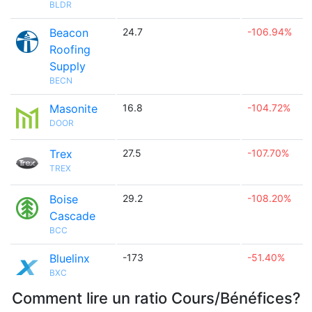
BLDR
Beacon
24.7
-106.94%
Roofing
Supply
BECN
Masonite
16.8
-104.72%
DOOR
Trex
27.5
-107.70%
TREX
Boise
29.2
-108.20%
Cascade
BCC
Bluelinx
-173
-51.40%
BXC
Comment lire un ratio Cours/Bénéfices?