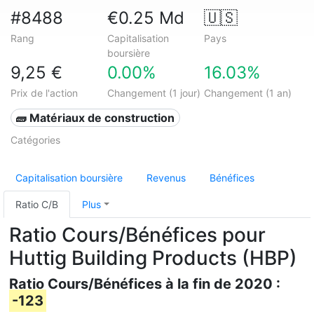
#8488
€0.25 Md
🇺🇸
Rang
Capitalisation
Pays
boursière
9,25 €
0.00%
16.03%
Prix de l'action
Changement (1 jour)
Changement (1 an)
🧱 Matériaux de construction
Catégories
Capitalisation boursière
Revenus
Bénéfices
Ratio C/B
Plus
Ratio Cours/Bénéfices pour
Huttig Building Products (HBP)
Ratio Cours/Bénéfices à la fin de 2020 :
-123