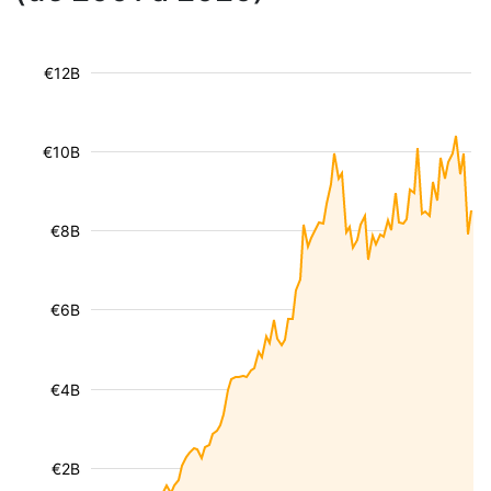
€12B
€10B
€8B
€6B
€4B
€2B