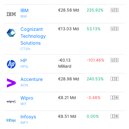
IBM
€28.58 Md
235.92%
🇺🇸
IBM
Cognizant
€13.03 Md
53.13%
🇺🇸
Technology
Solutions
CTSH
HP
-€0.13
-101.46%
🇺🇸
Milliard
HPQ
Accenture
€28.98 Md
240.53%
🇮🇪
ACN
Wipro
€8.21 Md
-3.48%
🇮🇳
WIT
Infosys
€8.51 Md
0.00%
🇮🇳
INFY