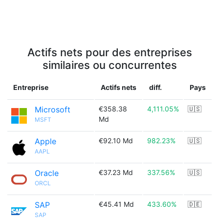
Actifs nets pour des entreprises
similaires ou concurrentes
Entreprise
Actifs nets
diff.
Pays
Microsoft
€358.38
4,111.05%
🇺🇸
Md
MSFT
Apple
€92.10 Md
982.23%
🇺🇸
AAPL
Oracle
€37.23 Md
337.56%
🇺🇸
ORCL
SAP
€45.41 Md
433.60%
🇩🇪
SAP