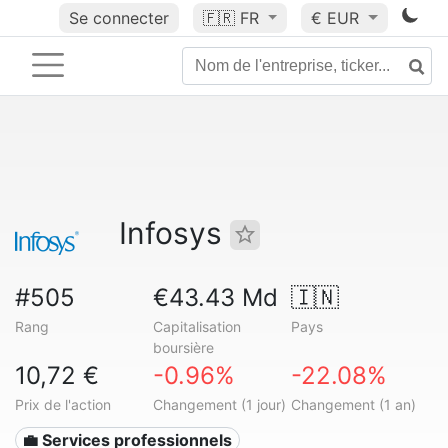
Se connecter
🇫🇷
FR
€ EUR
Infosys
#505
€43.43 Md
🇮🇳
Rang
Capitalisation
Pays
boursière
10,72 €
-0.96%
-22.08%
Prix de l'action
Changement (1 jour)
Changement (1 an)
💼 Services professionnels