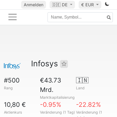
Anmelden
🇩🇪
DE
€ EUR
Infosys
#500
€43.73
🇮🇳
Rang
Land
Mrd.
Marktkapitalisierung
10,80 €
-0.95%
-22.82%
Aktienkurs
Veränderung (1 Tag)
Veränderung (1