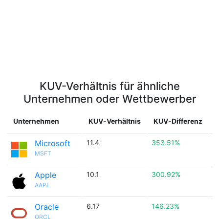
KUV-Verhältnis für ähnliche
Unternehmen oder Wettbewerber
Unternehmen
KUV-Verhältnis
KUV-Differenz
Microsoft
11.4
353.51%

MSFT
Apple
10.1
300.92%

AAPL
Oracle
6.17
146.23%

ORCL