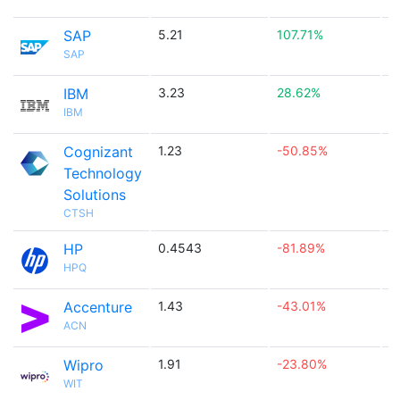
SAP
5.21
107.71%

SAP
IBM
3.23
28.62%

IBM
Cognizant
1.23
-50.85%

Technology
Solutions
CTSH
HP
0.4543
-81.89%

HPQ
Accenture
1.43
-43.01%

ACN
Wipro
1.91
-23.80%

WIT