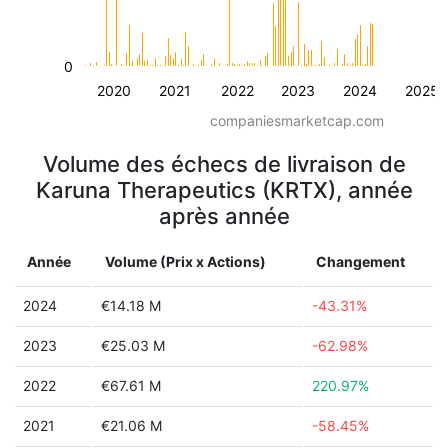
0
2020
2021
2022
2023
2024
2025
companiesmarketcap.com
Volume des échecs de livraison de
Karuna Therapeutics (KRTX), année
après année
Année
Volume (Prix x Actions)
Changement
2024
€14.18 M
-43.31%
2023
€25.03 M
-62.98%
2022
€67.61 M
220.97%
2021
€21.06 M
-58.45%