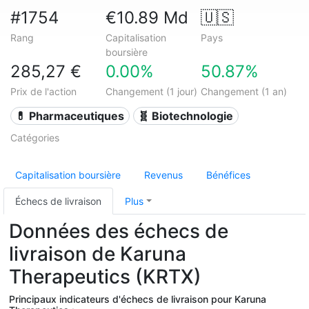
#1754
€10.89 Md
🇺🇸
Rang
Capitalisation
Pays
boursière
285,27 €
0.00%
50.87%
Prix de l'action
Changement (1 jour)
Changement (1 an)
💊 Pharmaceutiques
🧬 Biotechnologie
Catégories
Capitalisation boursière
Revenus
Bénéfices
Échecs de livraison
Plus
Données des échecs de
livraison de Karuna
Therapeutics (KRTX)
Principaux indicateurs d'échecs de livraison pour Karuna