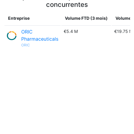
concurrentes
Entreprise
Volume FTD (3 mois)
Volume F
ORIC
€5.4 M
€19.75 M
Pharmaceuticals
ORIC