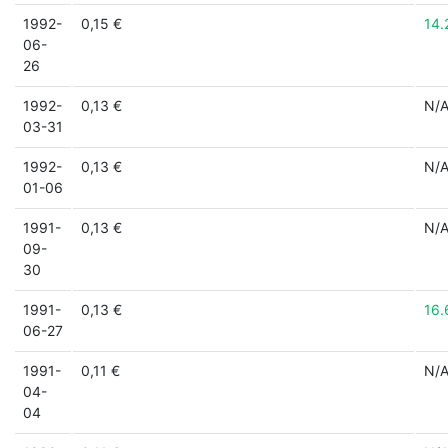
1992-
0,15 €
14.
06-
26
1992-
0,13 €
N/
03-31
1992-
0,13 €
N/
01-06
1991-
0,13 €
N/
09-
30
1991-
0,13 €
16.
06-27
1991-
0,11 €
N/
04-
04