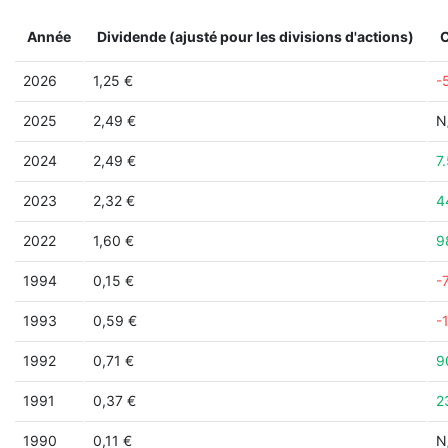
Année
Dividende (ajusté pour les divisions d'actions)
2026
1,25 €
-
2025
2,49 €
N
2024
2,49 €
7
2023
2,32 €
4
2022
1,60 €
9
1994
0,15 €
-
1993
0,59 €
-
1992
0,71 €
9
1991
0,37 €
2
1990
0,11 €
N