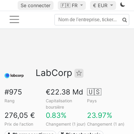
Se connecter
🇫🇷
FR
€ EUR
LabCorp
#975
€22.38 Md
🇺🇸
Rang
Capitalisation
Pays
boursière
276,05 €
0.83%
23.97%
Prix de l'action
Changement (1 jour)
Changement (1 an)