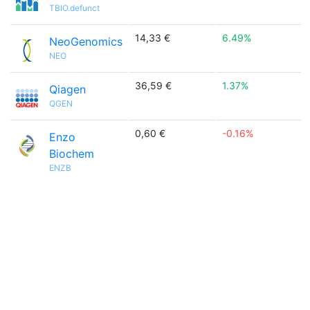
TBIO.defunct
14,33 €
6.49%
NeoGenomics
NEO
36,59 €
1.37%
Qiagen
QGEN
0,60 €
-0.16%
Enzo
Biochem
ENZB