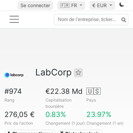
Se connecter
🇫🇷
FR
€ EUR
LabCorp
#974
€22.38 Md
🇺🇸
Rang
Capitalisation
Pays
boursière
276,05 €
0.83%
23.97%
Prix de l'action
Changement (1 jour)
Changement (1 an)