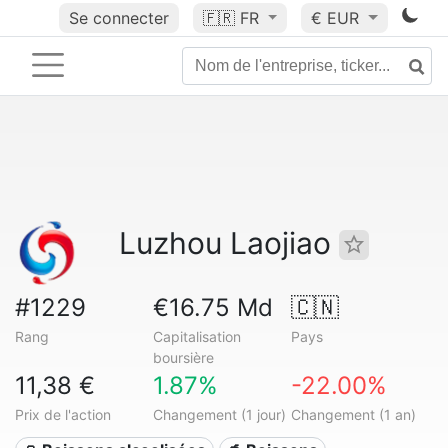
Se connecter
🇫🇷
FR
€ EUR
Luzhou Laojiao
#1229
€16.75 Md
🇨🇳
Rang
Capitalisation
Pays
boursière
11,38 €
1.87%
-22.00%
Prix de l'action
Changement (1 jour)
Changement (1 an)