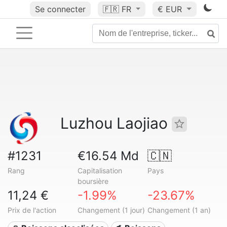
Se connecter
🇫🇷
FR
€ EUR
Luzhou Laojiao
#1231
€16.54 Md
🇨🇳
Rang
Capitalisation
Pays
boursière
11,24 €
-1.99%
-23.67%
Prix de l'action
Changement (1 jour)
Changement (1 an)