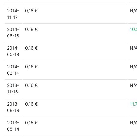
2014-
0,18 €
N/
11-17
2014-
0,18 €
10
08-18
2014-
0,16 €
N/
05-19
2014-
0,16 €
N/
02-14
2013-
0,16 €
N/
11-18
2013-
0,16 €
11.
08-19
2013-
0,15 €
N/
05-14