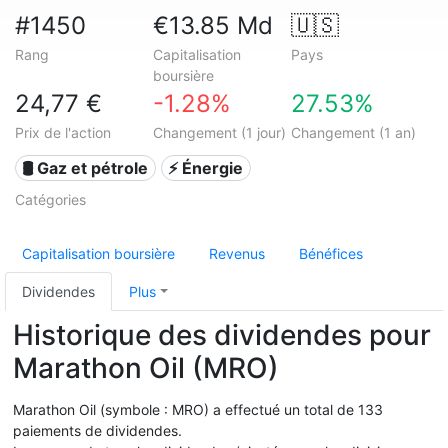
#1450
€13.85 Md
🇺🇸
Rang
Capitalisation
Pays
boursière
24,77 €
-1.28%
27.53%
Prix de l'action
Changement (1 jour)
Changement (1 an)
🛢 Gaz et pétrole
⚡ Énergie
Catégories
Capitalisation boursière
Revenus
Bénéfices
Dividendes
Plus
Historique des dividendes pour
Marathon Oil (MRO)
Marathon Oil (symbole : MRO) a effectué un total de 133
paiements de dividendes.