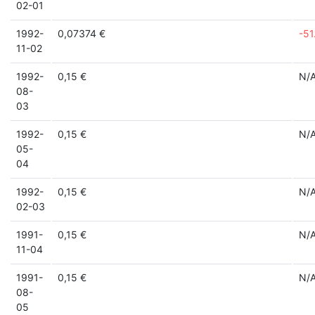
02-01
1992-
0,07374 €
-5
11-02
1992-
0,15 €
N/
08-
03
1992-
0,15 €
N/
05-
04
1992-
0,15 €
N/
02-03
1991-
0,15 €
N/
11-04
1991-
0,15 €
N/
08-
05