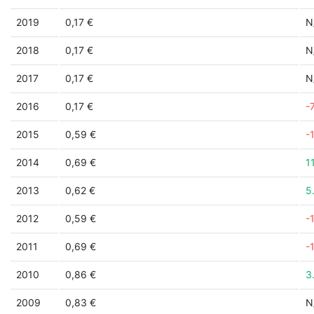
2019
0,17 €
N
2018
0,17 €
N
2017
0,17 €
N
2016
0,17 €
-
2015
0,59 €
-
2014
0,69 €
1
2013
0,62 €
5
2012
0,59 €
-
2011
0,69 €
-
2010
0,86 €
3
2009
0,83 €
N