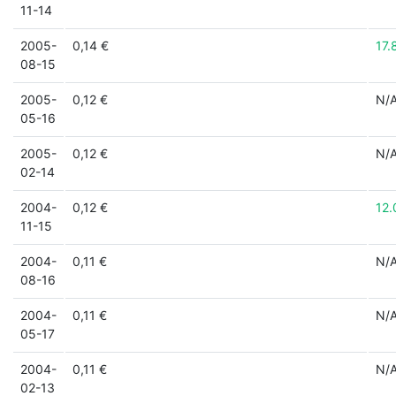
11-14
2005-
0,14 €
17.
08-15
2005-
0,12 €
N/
05-16
2005-
0,12 €
N/
02-14
2004-
0,12 €
12
11-15
2004-
0,11 €
N/
08-16
2004-
0,11 €
N/
05-17
2004-
0,11 €
N/
02-13