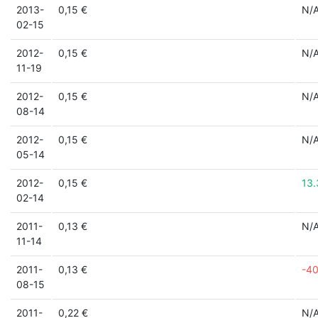
2013-
0,15 €
N/
02-15
2012-
0,15 €
N/
11-19
2012-
0,15 €
N/
08-14
2012-
0,15 €
N/
05-14
2012-
0,15 €
13
02-14
2011-
0,13 €
N/
11-14
2011-
0,13 €
-4
08-15
2011-
0,22 €
N/