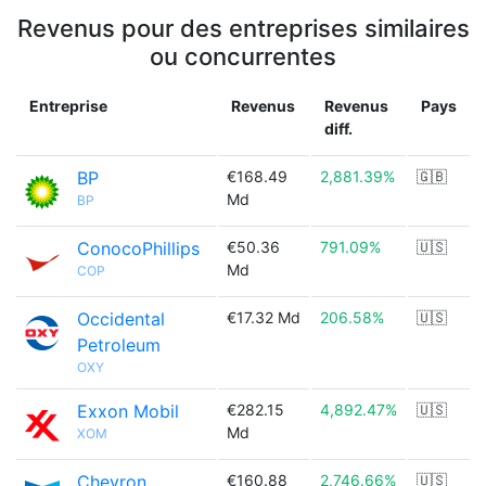
Revenus pour des entreprises similaires
ou concurrentes
Entreprise
Revenus
Revenus
Pays
diff.
BP
€168.49
2,881.39%
🇬🇧
Md
BP
ConocoPhillips
€50.36
791.09%
🇺🇸
Md
COP
Occidental
€17.32 Md
206.58%
🇺🇸
Petroleum
OXY
Exxon Mobil
€282.15
4,892.47%
🇺🇸
Md
XOM
Chevron
€160.88
2,746.66%
🇺🇸