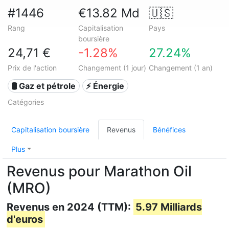
#1446
€13.82 Md
🇺🇸
Rang
Capitalisation
Pays
boursière
24,71 €
-1.28%
27.24%
Prix de l'action
Changement (1 jour)
Changement (1 an)
🛢 Gaz et pétrole
⚡ Énergie
Catégories
Capitalisation boursière
Revenus
Bénéfices
Plus
Revenus pour Marathon Oil
(MRO)
Revenus en 2024 (TTM):
5.97 Milliards
d'euros