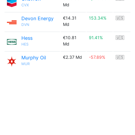
Md
CVX
Devon Energy
€14.31
153.34%
🇺🇸
Md
DVN
Hess
€10.81
91.41%
🇺🇸
Md
HES
Murphy Oil
€2.37 Md
-57.89%
🇺🇸
MUR