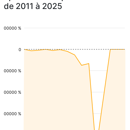
de 2011 à 2025
100000 %
0
-100000 %
-200000 %
-300000 %