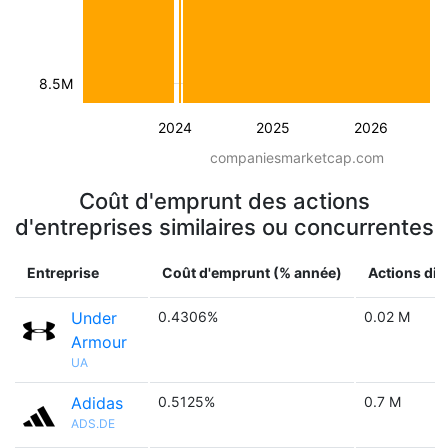
8.5M
2024
2025
2026
companiesmarketcap.com
Coût d'emprunt des actions
d'entreprises similaires ou concurrentes
Entreprise
Coût d'emprunt (% année)
Actions dis
Under
0.4306%
0.02 M
Armour
UA
Adidas
0.5125%
0.7 M
ADS.DE