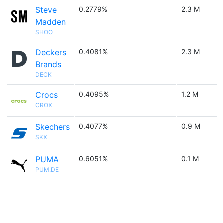
Steve
0.2779%
2.3 M
Madden
SHOO
Deckers
0.4081%
2.3 M
Brands
DECK
Crocs
0.4095%
1.2 M
CROX
Skechers
0.4077%
0.9 M
SKX
PUMA
0.6051%
0.1 M
PUM.DE