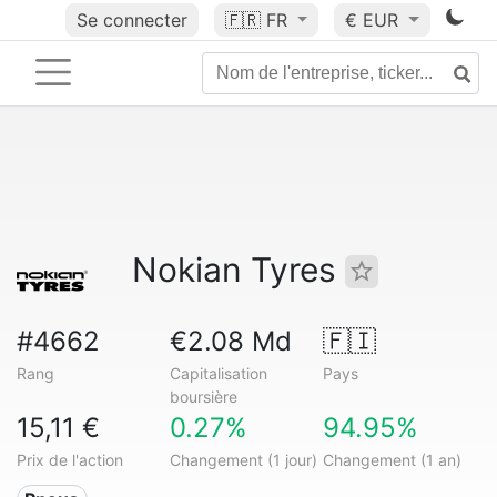
Se connecter
🇫🇷
FR
€ EUR
Nokian Tyres
#4662
€2.08 Md
🇫🇮
Rang
Capitalisation
Pays
boursière
15,11 €
0.27%
94.95%
Prix de l'action
Changement (1 jour)
Changement (1 an)