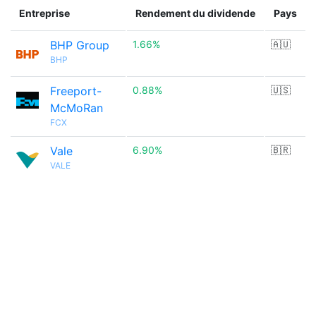
Entreprise
Rendement du dividende
Pays
BHP Group
1.66%
🇦🇺
BHP
Freeport-
0.88%
🇺🇸
McMoRan
FCX
Vale
6.90%
🇧🇷
VALE