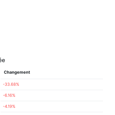
ée
Changement
-33.68%
-6.16%
-4.19%