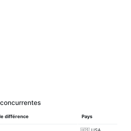
u concurrentes
le
différence
Pays
🇺🇸
USA