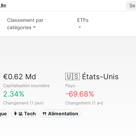
Se
 Bn
Classement par
ETFs
catégories
€0.62 Md
🇺🇸
États-Unis
Capitalisation boursière
Pays
2.34%
-69.68%
Changement (1 jour)
Changement (1 an)
ique
👩‍💻 Tech
🍴 Alimentation