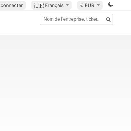
 connecter
🇫🇷
Français
€ EUR