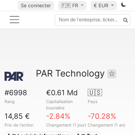
Se connecter
🇫🇷
FR
€ EUR
PAR Technology
#6998
€0.61 Md
🇺🇸
Rang
Capitalisation
Pays
boursière
14,85 €
-2.84%
-70.28%
Prix de l'action
Changement (1 jour)
Changement (1 an)