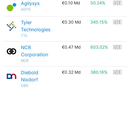
Agilysys
€0.10 Md
50.24%
🇺🇸
AGYS
Tyler
€0.30 Md
345.15%
🇺🇸
Technologies
TYL
NCR
€0.47 Md
603.02%
🇺🇸
Corporation
NCR
Diebold
€0.32 Md
380.16%
🇺🇸
Nixdorf
DBD