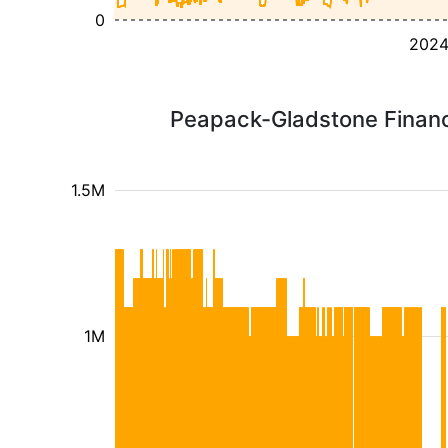
0
202
Peapack-Gladstone Financi
1.5M
1M