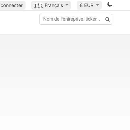
 connecter
🇫🇷
Français
€ EUR