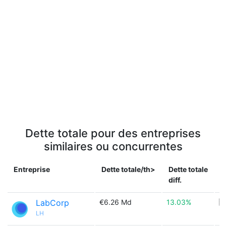
Dette totale pour des entreprises
similaires ou concurrentes
Entreprise
Dette totale/th>
Dette totale
P
diff.
LabCorp
€6.26 Md
13.03%
🇺
LH