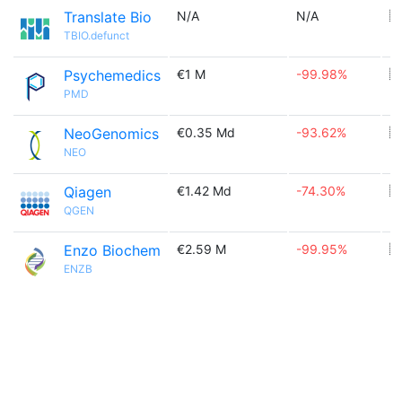
Translate Bio
N/A
N/A
🇺
TBIO.defunct
Psychemedics
€1 M
-99.98%
🇺
PMD
NeoGenomics
€0.35 Md
-93.62%
🇺
NEO
Qiagen
€1.42 Md
-74.30%
🇳
QGEN
Enzo Biochem
€2.59 M
-99.95%
🇺
ENZB