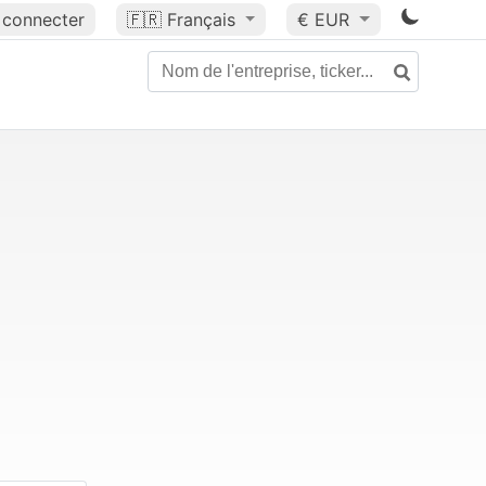
 connecter
🇫🇷
Français
€ EUR