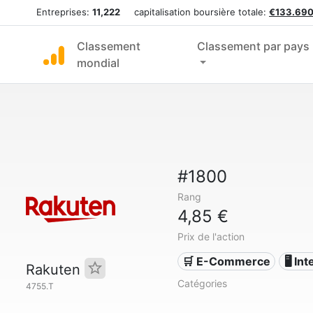
Entreprises:
11,222
capitalisation boursière totale:
€133.690
Classement
Classement par pays
mondial
#1800
Rang
4,85 €
Prix de l'action
🛒 E-Commerce
🖥️ In
Rakuten
Catégories
4755.T