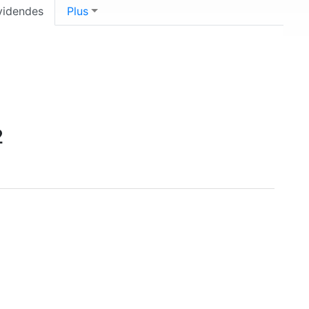
videndes
Plus
2