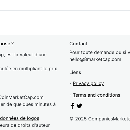
prise ?
Contact
Pour toute demande ou si v
p, est la valeur d'une
hel
lo@8market
cap.com
culée en multipliant le prix
Liens
-
Privacy policy
-
Terms and conditions
 CoinMarketCap.com
rier de quelques minutes à
 données de logos
© 2025 CompaniesMarket
eurs de droits d'auteur