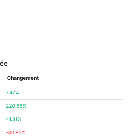
née
Changement
7.47%
220.66%
41.31%
-80.82%