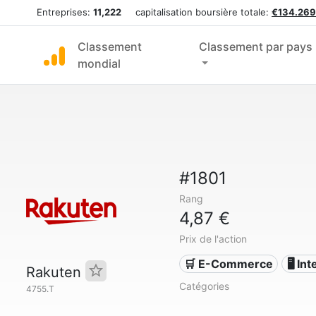
Entreprises:
11,222
capitalisation boursière totale:
€134.269
Classement
Classement par pays
mondial
#1801
Rang
4,87 €
Prix de l'action
🛒 E-Commerce
🖥️ In
Rakuten
Catégories
4755.T