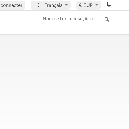
 connecter
🇫🇷
Français
€ EUR