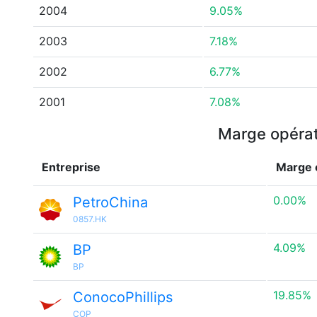
2004
9.05%
2003
7.18%
2002
6.77%
2001
7.08%
Marge opérati
Entreprise
Marge 
0.00%
PetroChina
0857.HK
4.09%
BP
BP
19.85%
ConocoPhillips
COP