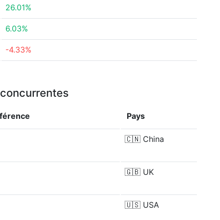
26.01%
6.03%
-4.33%
u concurrentes
fférence
Pays
🇨🇳
China
🇬🇧
UK
🇺🇸
USA