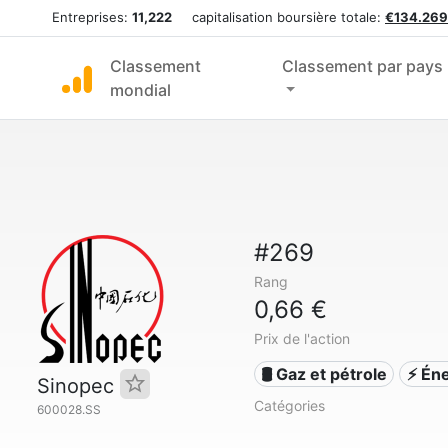
Entreprises:
11,222
capitalisation boursière totale:
€134.269
Classement
Classement par pays
mondial
#269
Rang
0,66 €
Prix de l'action
🛢 Gaz et pétrole
⚡ Én
Sinopec
Catégories
600028.SS