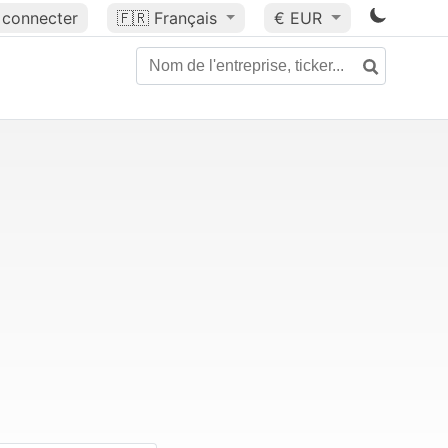
 connecter
🇫🇷
Français
€ EUR