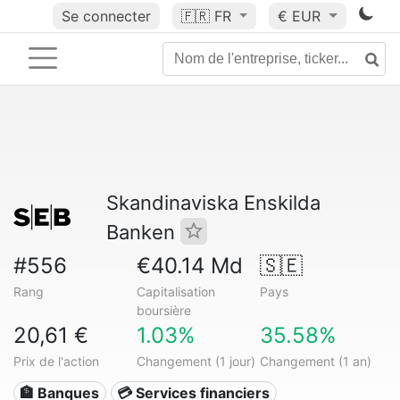
Se connecter
🇫🇷
FR
€ EUR
Skandinaviska Enskilda
Banken
#556
€40.14 Md
🇸🇪
Rang
Capitalisation
Pays
boursière
20,61 €
1.03%
35.58%
Prix de l'action
Changement (1 jour)
Changement (1 an)
🏦 Banques
💳 Services financiers