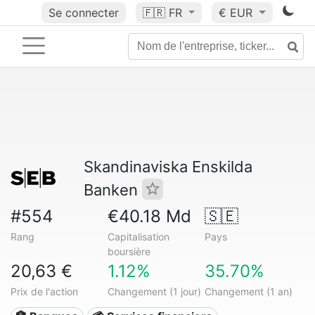
Se connecter
🇫🇷
FR
€ EUR
Skandinaviska Enskilda
Banken
#554
€40.18 Md
🇸🇪
Rang
Capitalisation
Pays
boursière
20,63 €
1.12%
35.70%
Prix de l'action
Changement (1 jour)
Changement (1 an)