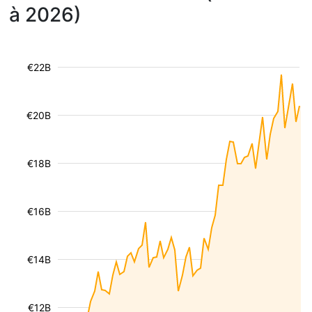
à 2026)
€22B
€20B
€18B
€16B
€14B
€12B