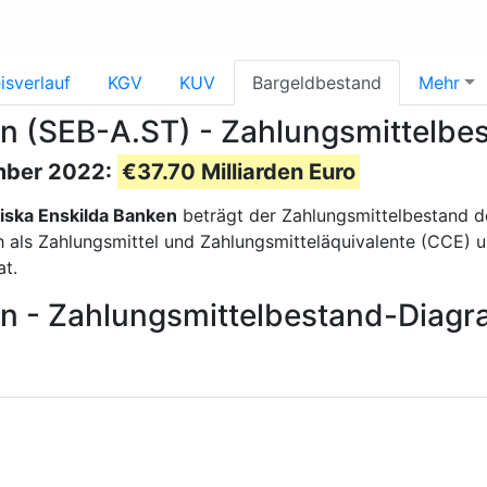
isverlauf
KGV
KUV
Bargeldbestand
Mehr
n (SEB-A.ST) - Zahlungsmittelbe
mber 2022:
€37.70 Milliarden Euro
iska Enskilda Banken
beträgt der Zahlungsmittelbestand 
ls Zahlungsmittel und Zahlungsmitteläquivalente (CCE) und 
t.
en - Zahlungsmittelbestand-Diag