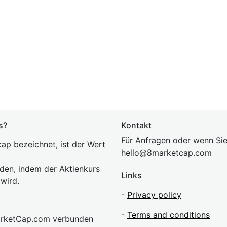
s?
Kontakt
Für Anfragen oder wenn Sie
ap bezeichnet, ist der Wert
hel
lo@8market
cap.com
rden, indem der Aktienkurs
Links
 wird.
-
Privacy policy
-
Terms and conditions
MarketCap.com verbunden