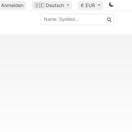
Anmelden
🇩🇪
Deutsch
€ EUR