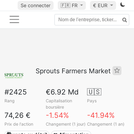
Se connecter
🇫🇷
FR
€ EUR
Sprouts Farmers Market
#2425
€6.92 Md
🇺🇸
Rang
Capitalisation
Pays
boursière
74,26 €
-1.54%
-41.94%
Prix de l'action
Changement (1 jour)
Changement (1 an)