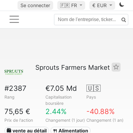
Se connecter
🇫🇷
FR
€ EUR
Sprouts Farmers Market
#2387
€7.05 Md
🇺🇸
Rang
Capitalisation
Pays
boursière
75,65 €
2.44%
-40.88%
Prix de l'action
Changement (1 jour)
Changement (1 an)
🛍️ vente au détail
🍴 Alimentation