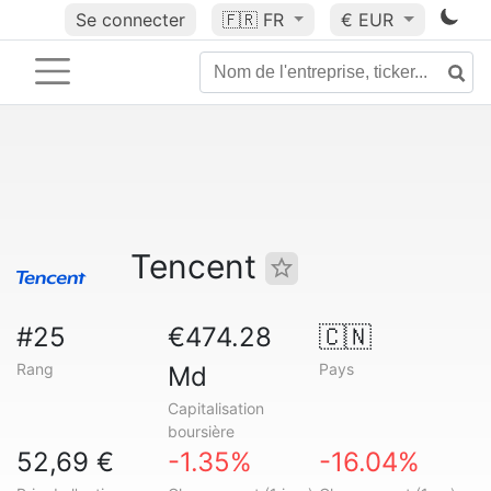
Se connecter
🇫🇷
FR
€ EUR
Tencent
#25
€474.28
🇨🇳
Rang
Pays
Md
Capitalisation
boursière
52,69 €
-1.35%
-16.04%