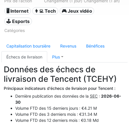
Prix de l'action
Changement (1 jour)
Changement (1 an)
🖥️ Internet
👩‍💻 Tech
🎮 Jeux vidéo
🕹️ Esports
Catégories
Capitalisation boursière
Revenus
Bénéfices
Échecs de livraison
Plus
Données des échecs de
livraison de Tencent (TCEHY)
Principaux indicateurs d'échecs de livraison pour Tencent :
Dernière publication des données de la
SEC
:
2026-06-
30
Volume FTD des 15 derniers jours : €4.21 M
Volume FTD des 3 derniers mois : €31.34 M
Volume FTD des 12 derniers mois : €0.18 Md