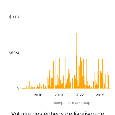
$0.1B
$50M
0
2016
2019
2022
2025
companiesmarketcap.com
Volume des échecs de livraison de