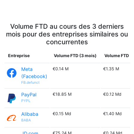
Volume FTD au cours des 3 derniers
mois pour des entreprises similaires ou
concurrentes
Entreprise
Volume FTD (3 mois)
Volume FTD (1
Meta
€0.14 M
€1.35 M
(Facebook)
FB.defunct
PayPal
€18.85 M
€0.12 Md
PYPL
Alibaba
€0.15 Md
€1.40 Md
BABA
JD.com
€75.24 M
€0.24 Md