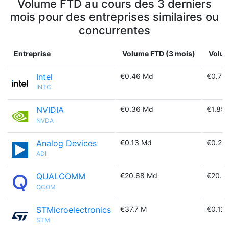
Volume FTD au cours des 3 derniers
mois pour des entreprises similaires ou
concurrentes
Entreprise
Volume FTD (3 mois)
Volum
Intel
€0.46 Md
€0.76
INTC
NVIDIA
€0.36 Md
€1.85
NVDA
Analog Devices
€0.13 Md
€0.28
ADI
QUALCOMM
€20.68 Md
€20.8
QCOM
STMicroelectronics
€37.7 M
€0.12
STM