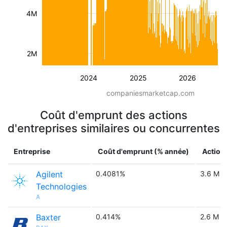
4M
2M
2024
2025
2026
companiesmarketcap.com
Coût d'emprunt des actions
d'entreprises similaires ou concurrentes
Entreprise
Coût d'emprunt (% année)
Action
Agilent
0.4081%
3.6 M
Technologies
A
Baxter
0.414%
2.6 M