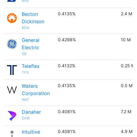
BAX
Becton
0.4135%
2.4 M
Dickinson
BDX
General
0.4298%
10 M
Electric
GE
Teleflex
0.4132%
0.25 M
TFX
Waters
0.4135%
0.5 M
Corporation
WAT
Danaher
0.4081%
7.2 M
DHR
Intuitive
0.4081%
4.9 M