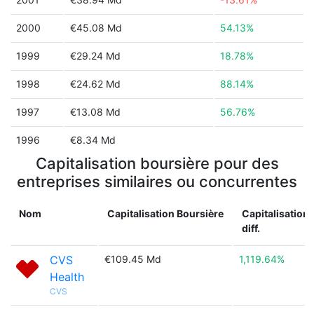
2000
€45.08 Md
54.13%
1999
€29.24 Md
18.78%
1998
€24.62 Md
88.14%
1997
€13.08 Md
56.76%
1996
€8.34 Md
Capitalisation boursière pour des
entreprises similaires ou concurrentes
Nom
Capitalisation Boursière
Capitalisation
diff.
CVS
€109.45 Md
1,119.64%
Health
CVS