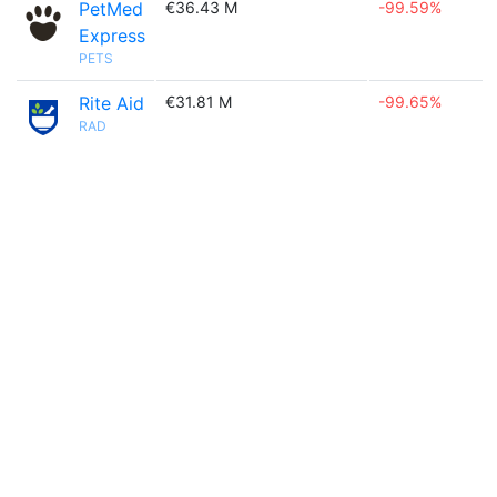
PetMed
€36.43 M
-99.59%
Express
PETS
Rite Aid
€31.81 M
-99.65%
RAD