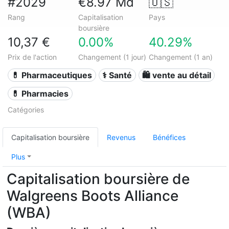
#2029
€8.97 Md
🇺🇸
Rang
Capitalisation
Pays
boursière
10,37 €
0.00%
40.29%
Prix de l'action
Changement (1 jour)
Changement (1 an)
💊 Pharmaceutiques
⚕️ Santé
🛍️ vente au détail
💊 Pharmacies
Catégories
Capitalisation boursière
Revenus
Bénéfices
Plus
Capitalisation boursière de
Walgreens Boots Alliance
(WBA)