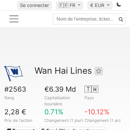
Se connecter
🇫🇷
FR
€ EUR
Wan Hai Lines
#2563
€6.39 Md
🇹🇼
Rang
Capitalisation
Pays
boursière
2,28 €
0.71%
-10.12%
Prix de l'action
Changement (1 jour)
Changement (1 an)