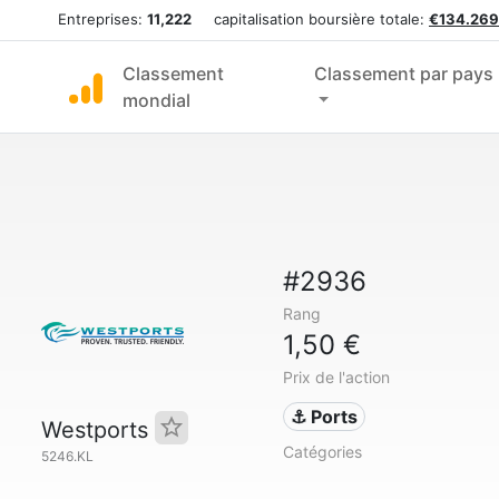
Entreprises:
11,222
capitalisation boursière totale:
€134.269
Classement
Classement par pays
mondial
#2936
Rang
1,50 €
Prix de l'action
⚓ Ports
Westports
Catégories
5246.KL