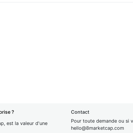
prise ?
Contact
Pour toute demande ou si v
p, est la valeur d'une
hel
lo@8market
cap.com