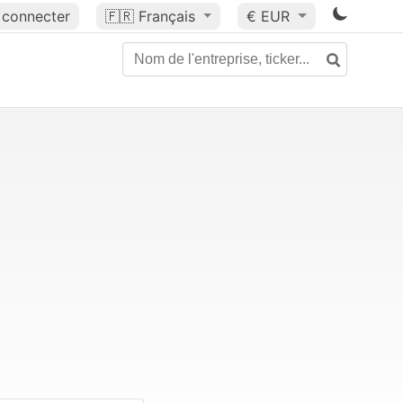
 connecter
🇫🇷
Français
€ EUR