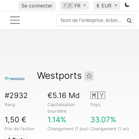
Se connecter
🇫🇷
FR
€ EUR
Westports
#2932
€5.16 Md
🇲🇾
Rang
Capitalisation
Pays
boursière
1,50 €
1.14%
33.07%
Prix de l'action
Changement (1 jour)
Changement (1 an)